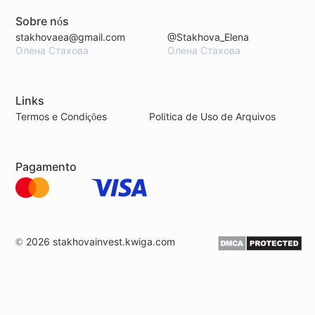
Sobre nós
stakhovaea@gmail.com
@Stakhova_Elena
Олена Стахова
Олена Стахова
Links
Termos e Condições
Política de Uso de Arquivos
Pagamento
© 2026
stakhovainvest.kwiga.com