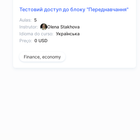
Тестовий доступ до блоку "Переднавчання"
Aulas:
5
Instrutor:
Olena Stakhova
Idioma do curso:
Українська
Preço:
0 USD
Finance, economy