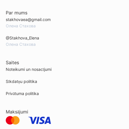
Par mums
stakhovaea@gmail.com
Олена Стахова
@Stakhova_Elena
Олена Стахова
Saites
Noteikumi un nosacījumi
Sīkdatņu politika
Privātuma politika
Maksājumi