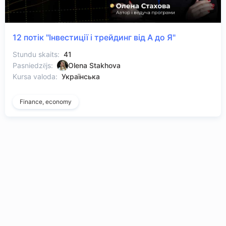
12 потік "Інвестиції і трейдинг від А до Я"
Stundu skaits:
41
Pasniedzējs:
Olena Stakhova
Kursa valoda:
Українська
Finance, economy