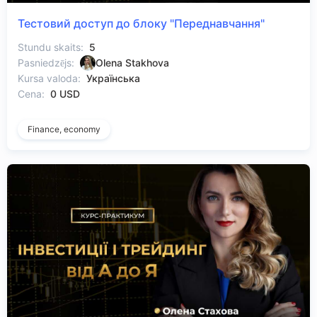
Тестовий доступ до блоку "Переднавчання"
Stundu skaits:
5
Pasniedzējs:
Olena Stakhova
Kursa valoda:
Українська
Cena:
0 USD
Finance, economy