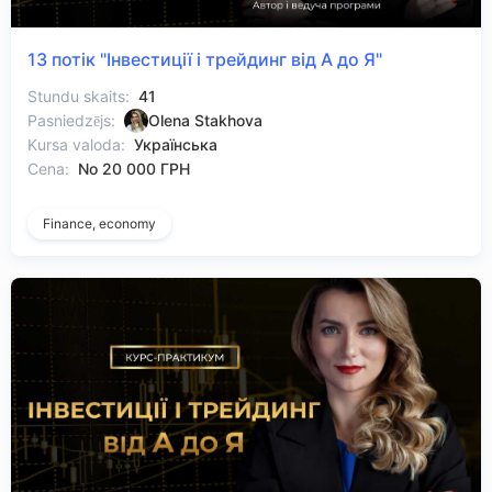
13 потік "Інвестиції і трейдинг від А до Я"
Stundu skaits:
41
Pasniedzējs:
Olena Stakhova
Kursa valoda:
Українська
Cena:
No 20 000 ГРН
Finance, economy