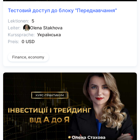
Тестовий доступ до блоку "Переднавчання"
Lektionen:
5
Leiter:
Olena Stakhova
Kurssprache:
Українська
Preis:
0 USD
Finance, economy